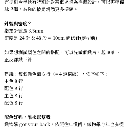
有提到今年他有特別針對某個區塊為毛海設計，可以再準備
球毛海，為你的披肩增添更多樣貌。
針號與密度？
指定針號是 3.5mm
密度是 24 針 & 48 段 = 10cm 起伏針(定型前)
如果想測試顏色之間的搭配，可以先做個織片，起 30針、
正反都織下針
建議：每個顏色織 8 行（= 4 道橫紋），依序如下：
主色 8 行
配色 8 行
主色 8 行
配色 8 行
配色好難，誰來幫幫我
織物學 got your back，依照往年慣例，織物學今年也有提