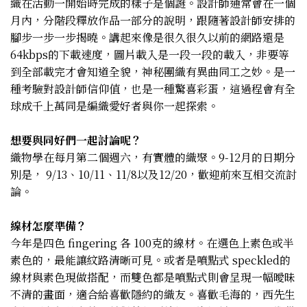
織在活動一開始時完成的樣子是個謎。設計師通常會在一個
月內，分階段釋放作品一部分的說明，跟隨著設計師安排的
腳步一步一步揭曉。講起來像是很久很久以前的網路還是
64kbps的下載速度，圖片載入是一段一段的載入，非要等
到全部載完才會知道全貌，神秘團織有異曲同工之妙。是​一
種考驗對設計師信仰值，也是一種驚喜彩蛋，這過程會有全
球成千上萬同是編織愛好者與你一起探索。
想要與同好們一起討論呢？
織物學在每月第二個週六，有實體的織聚。9-12月的日期分
別是， 9/13、10/11、11/8以及12/20，歡迎前來互相交流討
論。
線材怎麼準備？
今年是四色 fingering 各 100克的線材。在選色上素色或半
素色的，最能讓紋路清晰可見。或者是噴點式 speckled的
線材與素色現做搭配，而雙色都是噴點式則會呈現一幅曖昧
不清的畫面，適合給喜歡隱約的織友。喜歡毛海的，西先生