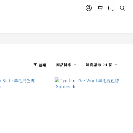
商品排序
每頁顯示 24 個
篩選