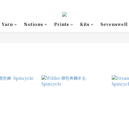
Yarn
Notions
Prints
Kits
Sevenswell