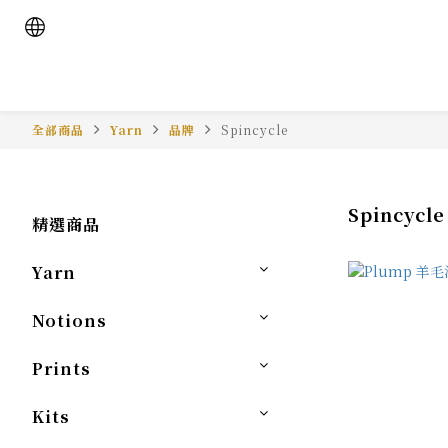
全部商品
Yarn
品牌
Spincycle
Spincycle
精選商品
Yarn
Notions
Prints
Kits