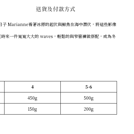
送貨及付款方式
景象，在那裡的日子 Marianne看著冰原的起伏與鯨魚在海中潛伏，將這些影像
。冬天時來一件寬寬大大的 waves，輕鬆的與窄管褲做搭配，成為冬
4
5-6
450g
500g
150g
200g