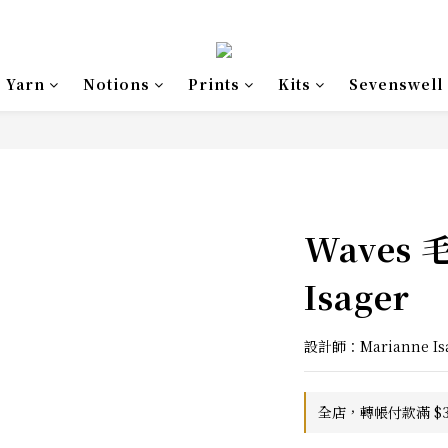
Yarn
Notions
Prints
Kits
Sevenswell
Waves 
Isager
設計師：Marianne Is
全店，轉帳付款滿 $3,