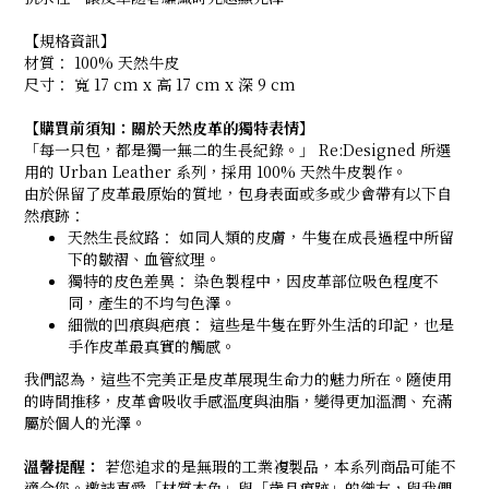
【規格資訊】
材質： 100% 天然牛皮
尺寸： 寬 17 cm x 高 17 cm x 深 9 cm
【
購買前須知：關於天然皮革的獨特表情】
「每一只包，都是獨一無二的生長紀錄。」 Re:Designed 所選
用的 Urban Leather 系列，採用 100% 天然牛皮製作。
由於保留了皮革最原始的質地，包身表面或多或少會帶有以下自
然痕跡：
天然生長紋路： 如同人類的皮膚，牛隻在成長過程中所留
下的皺褶、血管紋理。
獨特的皮色差異： 染色製程中，因皮革部位吸色程度不
同，產生的不均勻色澤。
細微的凹痕與疤痕： 這些是牛隻在野外生活的印記，也是
手作皮革最真實的觸感。
我們認為，這些不完美正是皮革展現生命力的魅力所在。隨使用
的時間推移，皮革會吸收手感溫度與油脂，變得更加溫潤、充滿
屬於個人的光澤。
溫馨提醒：
若您追求的是無瑕的工業複製品，本系列商品可能不
適合您。邀請喜愛「材質本色」與「歲月痕跡」的織友，與我們