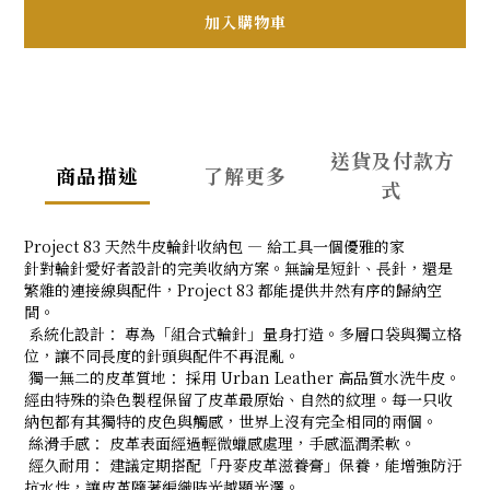
加入購物車
送貨及付款方
商品描述
了解更多
式
Project 83 天然牛皮輪針收納包 — 給工具一個優雅的家
針對輪針愛好者設計的完美收納方案。無論是短針、長針，還是
繁雜的連接線與配件，Project 83 都能提供井然有序的歸納空
間。
系統化設計： 專為「組合式輪針」量身打造。多層口袋與獨立格
位，讓不同長度的針頭與配件不再混亂。
獨一無二的皮革質地： 採用 Urban Leather 高品質水洗牛皮。
經由特殊的染色製程保留了皮革最原始、自然的紋理。每一只收
納包都有其獨特的皮色與觸感，世界上沒有完全相同的兩個。
絲滑手感： 皮革表面經過輕微蠟感處理，手感溫潤柔軟。
經久耐用： 建議定期搭配「丹麥皮革滋養膏」保養，能增強防汙
抗水性，讓皮革隨著編織時光越顯光澤。