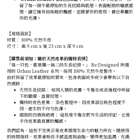
留了每一頭牛最原始的生長紋路與肌理。表面輕微的蠟感處
理，讓它擁有如絲般的觸感，並隨著你的使用，養出專屬於
你的光澤。
【規格資訊】
材質： 100% 天然牛皮
尺寸： 高 9 cm x 寬 23 cm x 深 9 cm
【
購買前須知：關於天然皮革的獨特表情】
「每一只包，都是獨一無二的生長紀錄。」 Re:Designed 所選
用的 Urban Leather 系列，採用 100% 天然牛皮製作。
由於保留了皮革最原始的質地，包身表面或多或少會帶有以下自
然痕跡：
天然生長紋路： 如同人類的皮膚，牛隻在成長過程中所留
下的皺褶、血管紋理。
獨特的皮色差異： 染色製程中，因皮革部位吸色程度不
同，產生的不均勻色澤。
細微的凹痕與疤痕： 這些是牛隻在野外生活的印記，也是
手作皮革最真實的觸感。
我們認為，這些不完美正是皮革展現生命力的魅力所在。隨使用
的時間推移，皮革會吸收手感溫度與油脂，變得更加溫潤、充滿