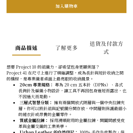
加入購物車
送貨及付款方
商品描述
了解更多
式
想要 Project 10 的組織力，卻希望包身更顯俐落？
Project 41 在尺寸上進行了精確調整，成為長針與短針收納之間
的橋樑，是專業織者桌面上最亮眼的收納風景。
20cm 專業規格：
專為 20 cm 五本針（DPNs）、各式
長鉤針及編織小物設計，讓工具不再因包身過短而露出，也
不因過大而晃動。
三層式智慧分類：
擁有兩個開放式隔層與一個中央拉鍊夾
層。你可以將針組與記號圈分開存放，中間層則保護最細小
的縫衣針或昂貴的金屬零件。
質感金屬拉鍊：
採用滑順耐用的金屬拉鍊，開闔間感受皮
革與金屬交織的工業美學。
Urban Leather 的自然印記：
100% 手作牛皮製作，保