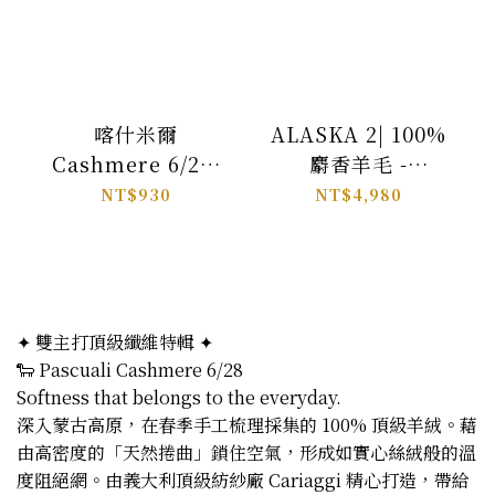
喀什米爾
ALASKA 2| 100%
Cashmere 6/28-
麝香羊毛 -
Pascuali
Pascuali
NT$930
NT$4,980
✦ 雙主打頂級纖維特輯 ✦
🐑 Pascuali Cashmere 6/28
Softness that belongs to the everyday.
深入蒙古高原，在春季手工梳理採集的 100% 頂級羊絨。藉
由高密度的「天然捲曲」鎖住空氣，形成如實心絲絨般的溫
度阻絕網。由義大利頂級紡紗廠 Cariaggi 精心打造，帶給