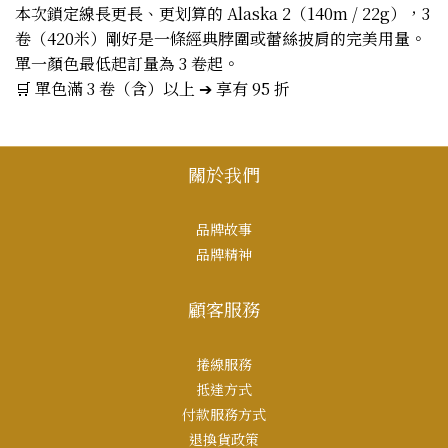
本次鎖定線長更長、更划算的 Alaska 2（140m / 22g），3
卷（420米）剛好是一條經典脖圍或蕾絲披肩的完美用量。
單一顏色最低起訂量為 3 卷起。
🛒 單色滿 3 卷（含）以上 ➔ 享有 95 折
關於我們
品牌故事
品牌精神
顧客服務
捲線服務
抵達方式
付款服務方式
退換貨政策