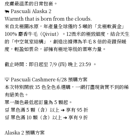
皮膚最溫柔的日常包裹。
🐃 Pascuali Alaska 2
Warmth that is born from the clouds.
來自北極圈冰原，年產量全球僅約 5 噸的「北極軟黃金」
100% 麝香牛毛（Qiviut）。12微米的極致細度，結合天生
的「中空氣室結構」，創造出據傳為羊毛 8 倍的奇蹟保暖
度，輕盈如雲朵，卻擁有極地等级的禦寒力量。
截止時間：即日起至 7/9 (四) 晚上 23:59 。
💡 Pascuali Cashmere 6/28 預購方案
本次特別開放 35 色全色系選購，一網打盡現貨買不到的稀
有絕美色。
單一顏色最低起訂量為 5 顆起。
🛒 單色滿 5 顆（含）以上 ➔ 享有 95 折
🛒 單色滿 10 顆（含）以上 ➔ 享有 9 折
Alaska 2 預購方案