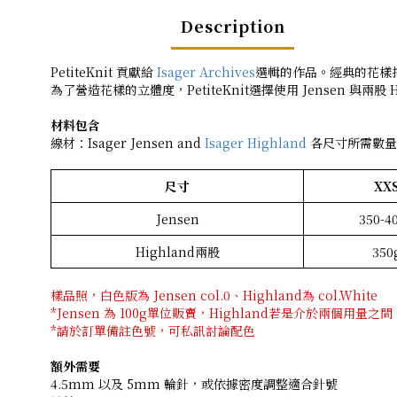
Description
PetiteKnit 貢獻給
Isager Archives
選輯的作品。經典的花樣搭
為了營造花樣的立體度，PetiteKnit選擇使用 Jensen 
材料包含
線材：Isager Jensen and
Isager Highland
各尺寸所需數量
尺寸
XX
Jensen
350-4
Highland兩股
350
樣品照，白色版為 Jensen col.0、Highland為 col.White
*Jensen 為 100g單位販賣，Highland若是介於兩個用量
*請於訂單備註色號，可私訊討論配色
額外需要
4.5mm 以及 5mm 輪針，或依據密度調整適合針號