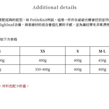
Additional details
配經典的版型，如 PetiteKnit所說，這是一件你在爺爺衣櫥會挖到並
與兩股 Highlnad合織，兩者線材的組合營造扎實的手感，並為織紋帶來非常
如下方表格
S
XS
S
M-L
00g
400g
400g
450g
g
350-400g
400g
400g
之間，材料包配少的量。