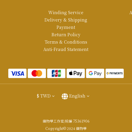
Winding Service
A
Delivery & Shipping
Payment
Return Policy
Terms & Conditions
Anti-Fraud Statement
$
TWD
English
織物學工作室/統編 75361906
Copyright© 2024 織物學