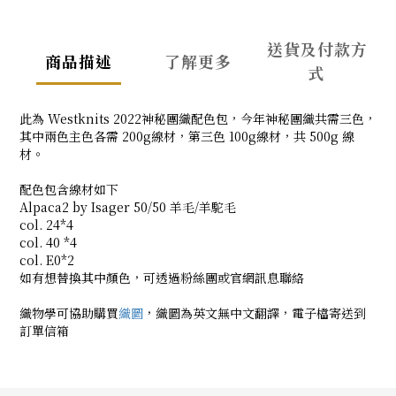
送貨及付款方
商品描述
了解更多
式
此為 Westknits 2022神秘團織配色包，今年神秘團織共需三色，
其中兩色主色各需 200g線材，第三色 100g線材，共 500g 線
材。
配色包含線材如下
Alpaca2 by Isager 50/50 羊毛/羊駝毛
col. 24*4
col. 40 *4
col. E0*2
如有想替換其中顏色，可透過粉絲團或官網訊息聯絡
織物學可協助購買
織圖
，織圖為英文無中文翻譯，電子檔寄送到
訂單信箱