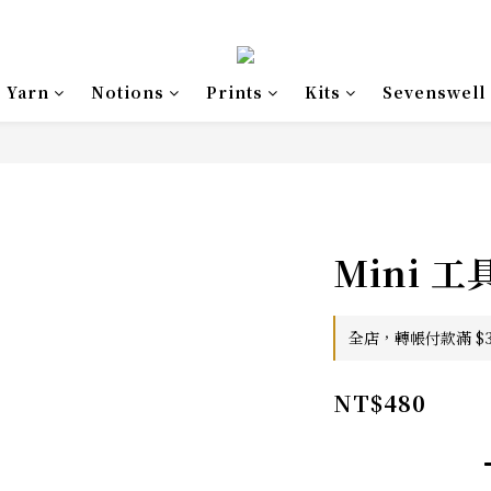
Yarn
Notions
Prints
Kits
Sevenswell
Mini 工
全店，轉帳付款滿 $3,
NT$480