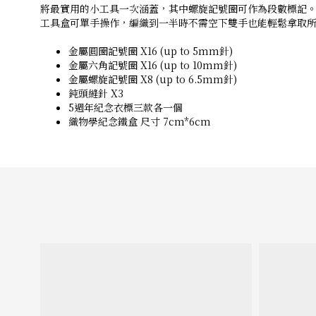
將最實用的小工具一次涵蓋，其中螺旋記號圈可作為段數標記
工具盒可單手操作，編織到一半時不需空下雙手也能輕鬆拿取
金屬圓圈記號圈 X16 (up to 5mm針)
金屬六角記號圈 X16 (up to 10mm針)
金屬螺旋記號圈 X8 (up to 6.5mm針)
鈍頭縫針 X3
5週年紀念衣標三款各一個
織物學紀念鐵盒 尺寸 7cm*6cm