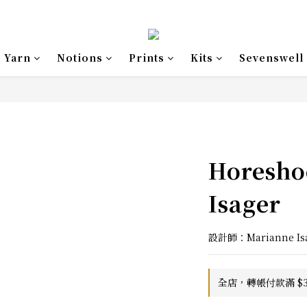
Yarn
Notions
Prints
Kits
Sevenswell
Horesh
Isager
設計師：Marianne Is
全店，轉帳付款滿 $3,