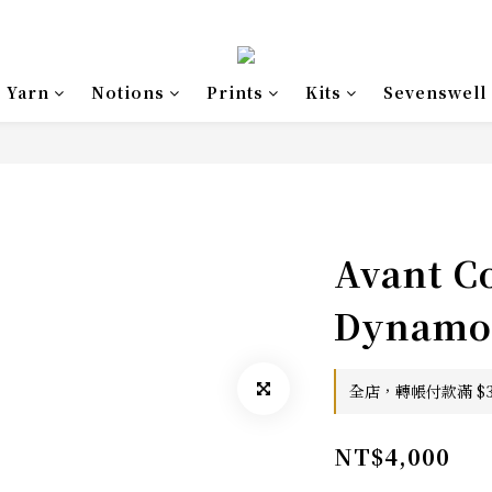
Yarn
Notions
Prints
Kits
Sevenswell
Avant Co
Dynam
全店，轉帳付款滿 $3,
NT$4,000