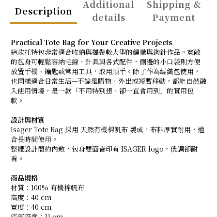
Additional
Shipping &
Description
details
Payment
Practical Tote Bag for Your Creative Projects
這款托特包非常適合收納與攜帶較大型的編織與鉤針作品。寬敞
的包身可輕鬆容納毛線、針具與各式配件，側邊的小口袋則方便
放置手機、鑰匙或常用工具，取用順手。除了作為編織包使用，
也同樣適合日常生活—不論是購物、外出或短暫移動，都能自然融
入使用情境，是一款「不用特別想、卻一直會用到」的實用包
款。
設計與材質
Isager Tote Bag 採用 天然有機棉帆布 製成，布料厚實耐用，適
合長時間使用。
整體設計簡約內斂，包身雙面皆印有 ISAGER logo，低調卻耐
看。
商品規格
材質：100% 有機棉帆布
高度：40 cm
寬度：40 cm
底部深度：11 cm