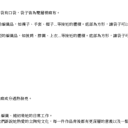
內袋有口袋，袋子皆為雙層棉麻布。
型的編織品，如襪子、手套、帽子...等接近的體積。底部為方形，讓袋子
大型的編織品，如披肩、脖圍、上衣...等接近的體積。底部為方形，讓袋
亞麻成分遇熱發亮。
繡、編織、縫紉是她的日常工作。
向我們訴說她熱愛的立陶宛文化，每一件作品背後都有更深層的意義以及一