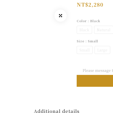
NT$2,280
Color
: Black
Black
Natural
Size
: Small
Small
Large
Please message t
Additional details