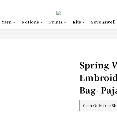
Yarn
Notions
Prints
Kits
Sevenswell
Spring 
Embroid
Bag- Pa
Cash Only free Sh