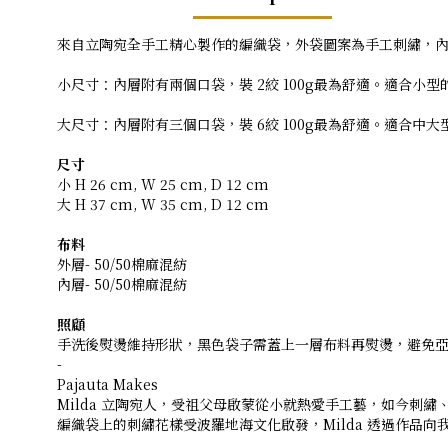
來自立陶宛全手工精心製作的編織袋，外袋圖案為手工刺繡，
小尺寸：內層附有兩個口袋，裝 2絞 100g最為舒適。適合小
大尺寸：內層附有三個口袋，裝 6絞 100g最為舒適。適合中
尺寸
小 H 26 cm, W 25 cm, D 12 cm
大 H 37 cm, W 35 cm, D 12 cm
布料
外層- 50/50棉麻混紡
內層- 50/50棉麻混紡
照顧
手洗後熨燙維持形狀，黑色袋子需蓋上一層布料再熨燙，避免
-
Pajauta Makes
Milda 立陶宛人，受祖父母啟蒙從小就熱愛手工藝，如今刺
編織袋上的刺繡花樣受波羅地海文化啟發，Milda 透過作品