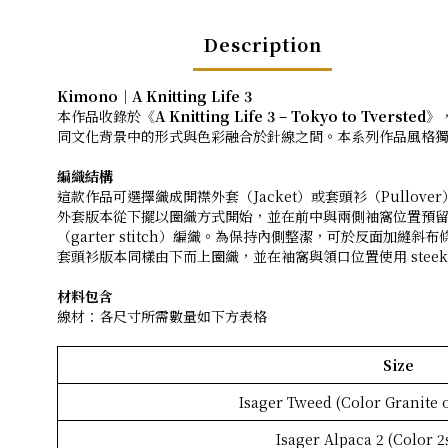
Description
Kimono｜A Knitting Life 3
本作品收錄於《
A Knitting Life 3 – Tokyo to Tversted
》
同文化背景中的形式與色彩融合於針線之間。本系列作品風格
編織結構
這款作品可選擇織成開襟外套（Jacket）或套頭衫（Pullo
外套版本從下擺以圈織方式開始，並在前中與兩側袖窩位置預留開口
（garter stitch）編織。為保持內側整潔，可於反面加縫
套頭衫版本同樣由下而上圈織，並在袖窩與領口位置使用 ste
材料包含
線材：各尺寸所需數量如下方表格
Size
Isager Tweed (Color Granite 
Isager Alpaca 2 (Color 2s