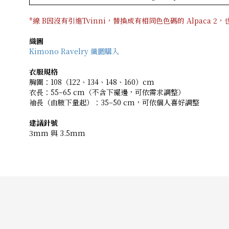
*線 B因沒有引進Tvinni，替換成有相同色色碼的 Alpaca 2，
織圖
Kimono Ravelry 織圖購入
衣服規格
胸圍：108（122、134、148、160）cm
衣長：55–65 cm（不含下襬邊，可依需求調整）
袖長（由腋下量起）：35–50 cm，可依個人喜好調整
建議針號
3mm 與 3.5mm