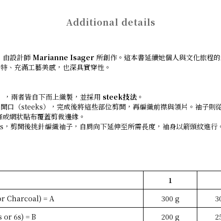
Additional details
，由設計師
Marianne Isager
所創作。這本書延續她個人與文化旅程的編織
獨特、充滿工藝美感，也深具實穿性。
ver），兩者皆自下而上織製，並採用
steek技法
。
（steeks），完成後將這些部位剪開，再編織前襟與領片。袖子則從肩部
斜布條或網狀貼布覆蓋剪裁邊緣。
eks，剪開後挑針編織袖子，自肩向下延伸至所需長度，袖身以箭頭紋進
1
or Charcoal) = A
300 g
3
 or 6s) = B
200 g
2