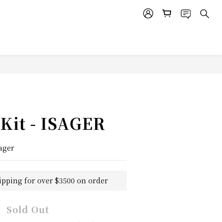
Kit - ISAGER
ager
ipping for over $3500 on order
Sold Out