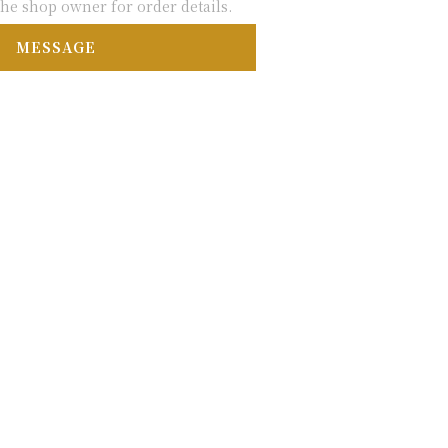
he shop owner for order details.
MESSAGE