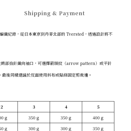
Shipping & Payment
紀錄，從日本東京到丹麥北部的 Tversted，透過設計將不
拾針織向袖口，可選擇箭頭紋（arrow pattern）或平針
行。最後同樣建議於反面使用斜布或貼條固定剪裁邊。
2
3
4
5
00 g
350 g
350 g
400 g
50 g
300 g
300 g
350 g