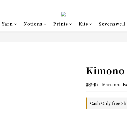
Yarn
Notions
Prints
Kits
Sevenswell
Kimono 
設計師：Marianne Is
Cash Only free Sh